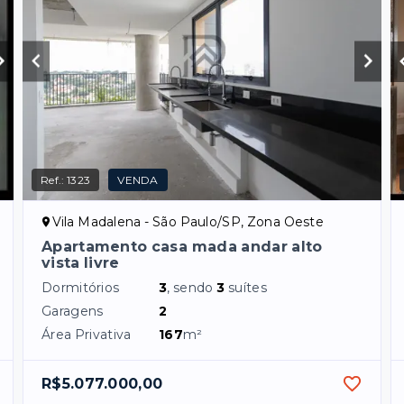
Ref.:
1323
VENDA
Vila Madalena - São Paulo/SP, Zona Oeste
Apartamento casa mada andar alto
vista livre
Dormitórios
3
, sendo
3
suítes
Garagens
2
Área Privativa
167
m²
R$5.077.000,00