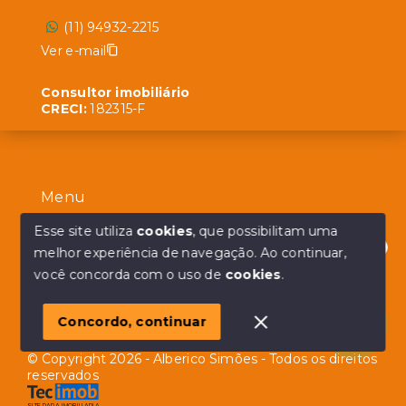
(11) 94932-2215
Ver e-mail
Consultor imobiliário
CRECI:
182315-F
Menu
Início
Esse site utiliza
cookies
, que possibilitam uma
melhor experiência de navegação.
Ao continuar,
Sobre
Olá! em posso ajudar?
você concorda com o uso de
cookies
.
Contato
Concordo, continuar
© Copyright 2026 - Alberico Simões - Todos os direitos
reservados
SITE PARA IMOBILIARIA