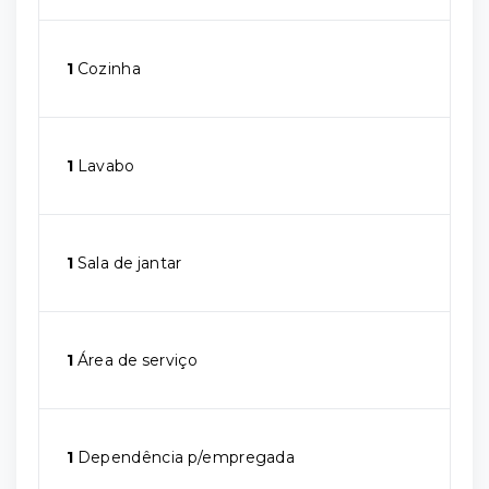
1
Cozinha
1
Lavabo
1
Sala de jantar
1
Área de serviço
1
Dependência p/empregada