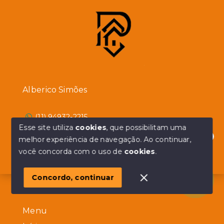
Alberico Simões
(11) 94932-2215
Esse site utiliza
cookies
, que possibilitam uma
Ver e-mail
melhor experiência de navegação.
Ao continuar,
Olá! em posso ajudar?
você concorda com o uso de
cookies
.
Consultor imobiliário
CRECI:
182315-F
Concordo, continuar
Menu