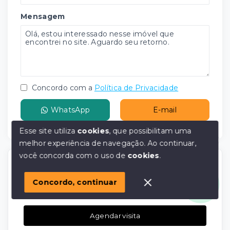
Mensagem
Concordo com a
Política de Privacidade
WhatsApp
E-mail
Esse site utiliza
cookies
, que possibilitam uma
melhor experiência de navegação.
Ao continuar,
Olá! em posso ajudar?
você concorda com o uso de
cookies
.
Agende agora sua visita
Concordo, continuar
Faça um agendamento de visita para conhecer
melhor o imóvel.
Agendar visita