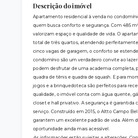
Descrição do imóvel
Apartamento residencial à venda no condomíni
quem busca conforto e segurança. Com 485 m² de
valorizam espaço e qualidade de vida. O aparta
total de três quartos, atendendo perfeitamen
cinco vagas de garagem, o conforto se esten
condomínio são um verdadeiro convite ao lazer e
podem desfrutar de uma academia completa, pis
quadra de tênis e quadra de squash. E para mom
jogos e a brinquedoteca são perfeitos para rece
qualidade, o imóvel conta com água quente, gá
closet e hall privativo. A segurança é garantida
serviço. Construído em 2015, o Altto Campo Bel
garantem um excelente padrão de vida. Além di
oportunidade ainda mais acessível.
As informações estão sujeitas a alterações. Con