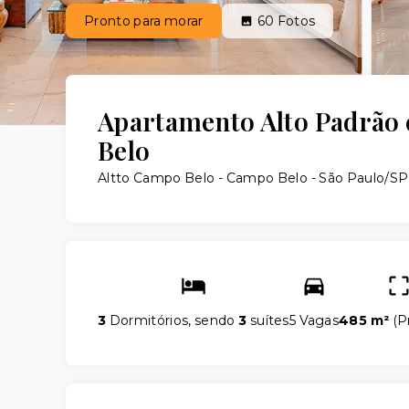
Pronto para morar
60
Fotos
Apartamento Alto Padrão
Belo
Altto Campo Belo -
Campo Belo - São Paulo/SP,
3
Dormitórios, sendo
3
suítes
5 Vagas
485 m²
(
P