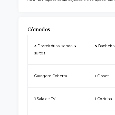
Cômodos
3
Dormitórios, sendo
3
5
Banheiro
suítes
Garagem Coberta
1
Closet
1
Sala de TV
1
Cozinha