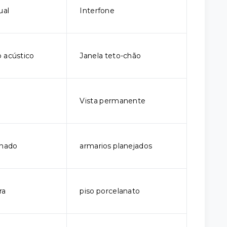
ual
Interfone
 acústico
Janela teto-chão
Vista permanente
onado
armarios planejados
ra
piso porcelanato