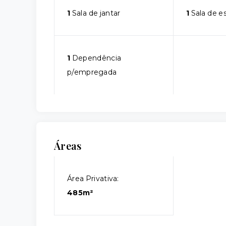
1
Sala de jantar
1
Sala de e
1
Dependência
p/empregada
Áreas
Área Privativa:
485m²