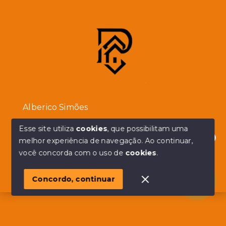
Alberico Simões
Esse site utiliza
cookies
, que possibilitam uma
(11) 94932-2215
melhor experiência de navegação.
Ao continuar,
Ver e-mail
Olá! em posso ajudar?
você concorda com o uso de
cookies
.
Consultor imobiliário
Concordo, continuar
CRECI:
182315-F