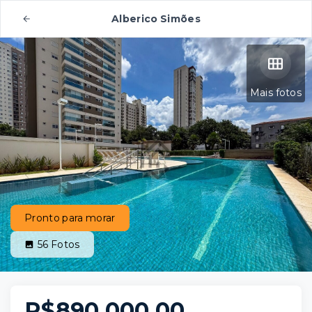
Alberico Simões
Mais fotos
Pronto para morar
56
Fotos
R$890.000,00