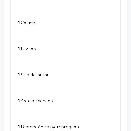
1
Cozinha
1
Lavabo
1
Sala de jantar
1
Área de serviço
1
Dependência p/empregada