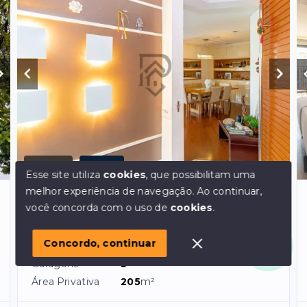
Ref.:
362
VENDA
Esse site utiliza
cookies
, que possibilitam uma
melhor experiência de navegação.
Ao continuar,
Vila Mariana - São Paulo/SP, Zona Sul
Olá! em posso ajudar?
você concorda com o uso de
cookies
.
Apartamento vila mariana pronto para
morar proximo metrô
Concordo, continuar
Dormitórios
3
, sendo
3
suítes
Garagens
3
Área Privativa
205
m²