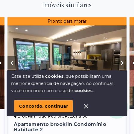
Imóveis similares
Pronto para morar
Esse site utiliza
cookies
, que possibilitam uma
melhor experiência de navegação.
Ao continuar,
Olá! em posso ajudar?
você concorda com o uso de
cookies
.
Ref.:
1366
VENDA
Concordo, continuar
Brooklin - São Paulo/SP, Zona Sul
Apartamento brooklin Condomínio
Habitarte 2