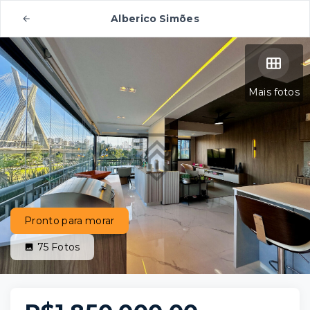
Alberico Simões
Mais fotos
Pronto para morar
75
Fotos