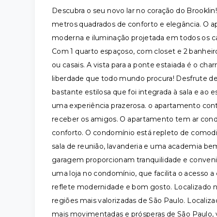
Descubra o seu novo lar no coração do Brooklin
metros quadrados de conforto e elegância. O 
moderna e iluminação projetada em todos os ca
Com 1 quarto espaçoso, com closet e 2 banheiro
ou casais. A vista para a ponte estaiada é o c
liberdade que todo mundo procura! Desfrute de
bastante estilosa que foi integrada à sala e ao
uma experiência prazerosa. o apartamento cont
receber os amigos. O apartamento tem ar condi
conforto. O condomínio está repleto de comodid
sala de reunião, lavanderia e uma academia bem
garagem proporcionam tranquilidade e conveni
uma loja no condomínio, que facilita o acesso a
reflete modernidade e bom gosto. Localizado 
regiões mais valorizadas de São Paulo. Localiza
mais movimentadas e prósperas de São Paulo, v