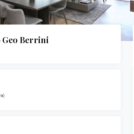
Geo Berrini
va
)