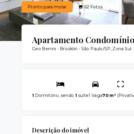
Pronto para morar
62
Fotos
Apartamento Condomínio 
Geo Berrini -
Brooklin - São Paulo/SP, Zona Sul
1
Dormitório, sendo
1
suíte
1 Vaga
70 m²
(
Privati
Descrição do imóvel