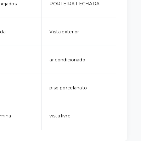
nejados
PORTEIRA FECHADA
ada
Vista exterior
ar condicionado
piso porcelanato
rmina
vista livre