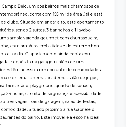
o Campo Belo, um dos bairros mais charmosos de
ntemporâneo, conta com 155 m² de área útil e está
 de clube. Situado em andar alto, este apartamento
rios, sendo 2 suítes, 3 banheiros e 1 lavabo.
 uma ampla varanda gourmet com churrasqueira,
cozinha, com armários embutidos e de extremo bom
e no dia a dia. O apartamento ainda conta com
gada e depósito na garagem, além de uma
oradores têm acesso a um conjunto de comodidades,
rna e externa, cinema, academia, salão de jogos,
a, bicicletário, playground, quadra de squash,
a 24 horas, circuito de segurança e acessibilidade
ão três vagas fixas de garagem, salão de festas,
 comodidade. Situado próximo à rua Gabriele d
urantes do bairro. Este imóvel é a escolha ideal
r.