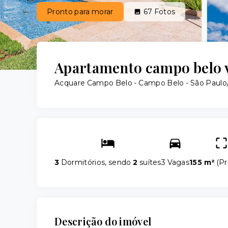
Pronto para morar
67
Fotos
Apartamento campo belo vi
Acquare Campo Belo -
Campo Belo - São Paulo
3
Dormitórios, sendo
2
suítes
3 Vagas
155 m²
(
Pr
Descrição do imóvel