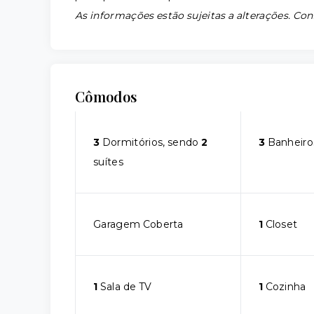
As informações estão sujeitas a alterações. Con
Cômodos
3
Dormitórios, sendo
2
3
Banheiro
suítes
Garagem Coberta
1
Closet
1
Sala de TV
1
Cozinha