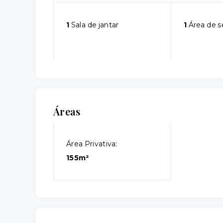
1
Sala de jantar
1
Área de s
Áreas
Área Privativa:
155m²