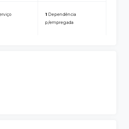
erviço
1
Dependência
p/empregada