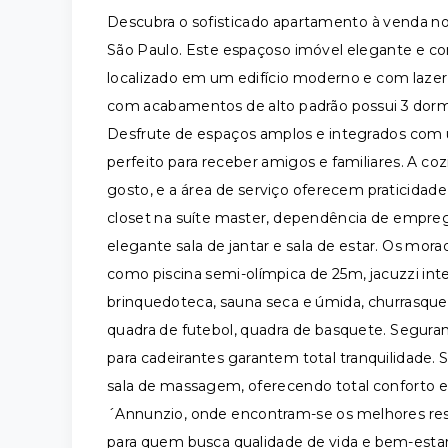
Descubra o sofisticado apartamento à venda n
São Paulo. Este espaçoso imóvel elegante e co
localizado em um edifício moderno e com lazer
com acabamentos de alto padrão possui 3 dormitó
Desfrute de espaços amplos e integrados com
perfeito para receber amigos e familiares. A 
gosto, e a área de serviço oferecem praticidad
closet na suíte master, dependência de empre
elegante sala de jantar e sala de estar. Os m
como piscina semi-olímpica de 25m, jacuzzi inte
brinquedoteca, sauna seca e úmida, churrasqueir
quadra de futebol, quadra de basquete. Seguranç
para cadeirantes garantem total tranquilidade. S
sala de massagem, oferecendo total conforto e
´Annunzio, onde encontram-se os melhores resta
para quem busca qualidade de vida e bem-esta