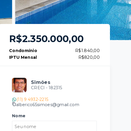
R$2.350.000,00
Condomínio
R$1.840,00
IPTU Mensal
R$820,00
Simões
CRECI -
182315
(11) 9 4932-2215
alberico65simoes@gmail.com
Nome