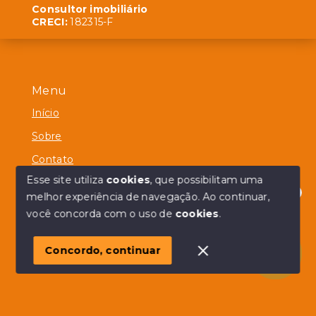
Consultor imobiliário
CRECI:
182315-F
Menu
Início
Sobre
Contato
Esse site utiliza
cookies
, que possibilitam uma
melhor experiência de navegação.
Ao continuar,
Olá! em posso ajudar?
você concorda com o uso de
cookies
.
© Copyright 2026 - Alberico Simões - Todos os direitos
reservados
Concordo, continuar
SITE PARA IMOBILIARIA