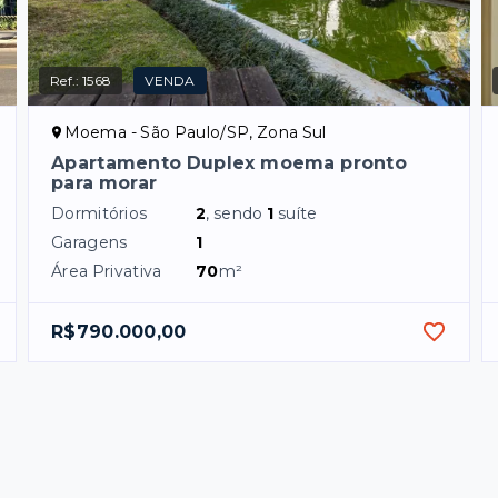
Ref.:
1568
VENDA
Moema - São Paulo/SP, Zona Sul
Apartamento Duplex moema pronto
para morar
Dormitórios
2
, sendo
1
suíte
Garagens
1
Área Privativa
70
m²
R$790.000,00