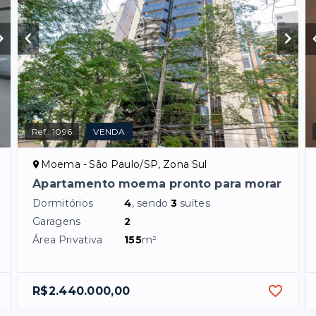
Ref.:
1096
VENDA
Moema - São Paulo/SP, Zona Sul
Apartamento moema pronto para morar
Dormitórios
4
, sendo
3
suítes
Garagens
2
Área Privativa
155
m²
R$2.440.000,00