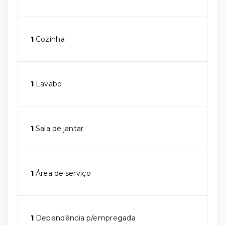
1
Cozinha
1
Lavabo
1
Sala de jantar
1
Área de serviço
1
Dependência p/empregada