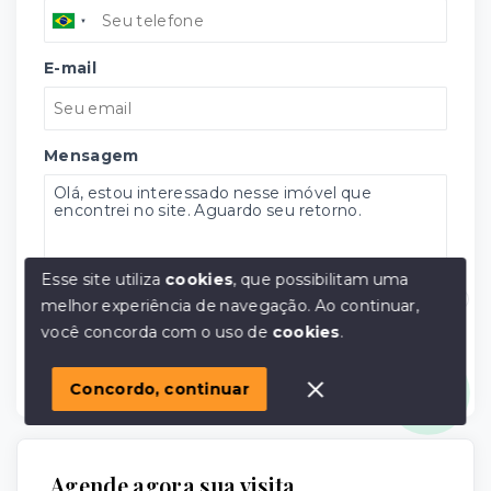
E-mail
Mensagem
Esse site utiliza
cookies
, que possibilitam uma
melhor experiência de navegação.
Ao continuar,
Concordo com a
Política de Privacidade
Olá! em posso ajudar?
você concorda com o uso de
cookies
.
WhatsApp
E-mail
Concordo, continuar
Agende agora sua visita