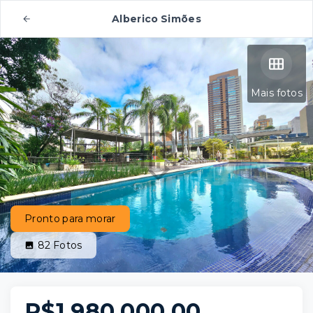
Alberico Simões
Mais fotos
Pronto para morar
82
Fotos
R$1.980.000,00