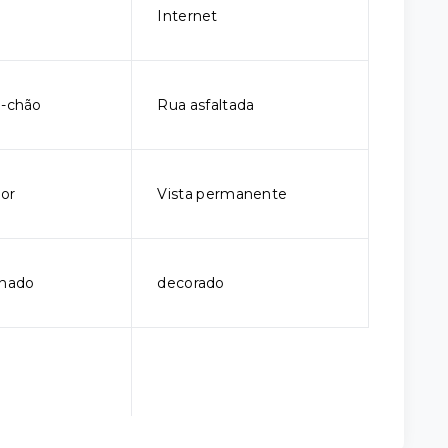
Internet
o-chão
Rua asfaltada
ior
Vista permanente
onado
decorado