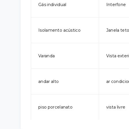
Gás individual
Interfone
Isolamento acústico
Janela tet
Varanda
Vista exter
andar alto
ar condici
piso porcelanato
vista livre