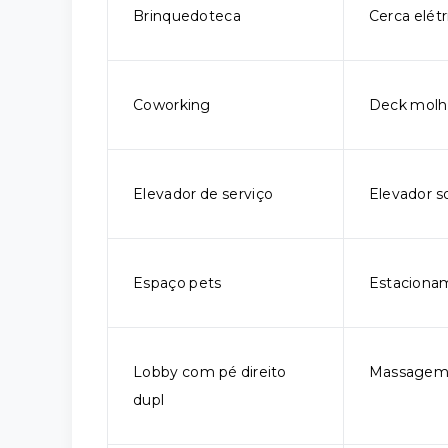
Brinquedoteca
Cerca elétr
Coworking
Deck mol
Elevador de serviço
Elevador so
Espaço pets
Estaciona
Lobby com pé direito
Massage
dupl