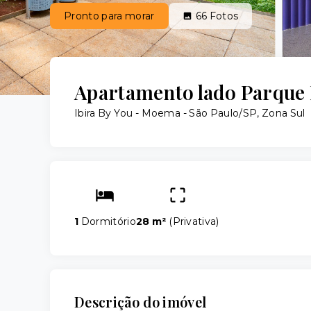
Pronto para morar
66
Fotos
Apartamento lado Parque
Ibira By You -
Moema - São Paulo/SP, Zona Sul
1
Dormitório
28 m²
(
Privativa
)
Descrição do imóvel