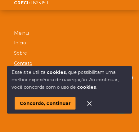
CRECI:
182315-F
Menu
Início
Sobre
Contato
Esse site utiliza
cookies
, que possibilitam uma
melhor experiência de navegação.
Ao continuar,
Olá! em posso ajudar?
você concorda com o uso de
cookies
.
© Copyright 2026 - Alberico Simões - Todos os direitos
reservados
Concordo, continuar
SITE PARA IMOBILIARIA