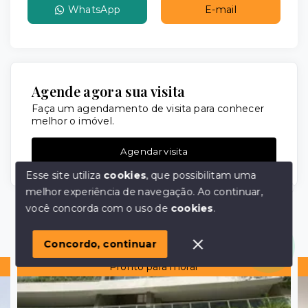
WhatsApp
E-mail
Agende agora sua visita
Faça um agendamento de visita para conhecer
melhor o imóvel.
Agendar visita
Esse site utiliza
cookies
, que possibilitam uma
melhor experiência de navegação.
Ao continuar,
Olá! em posso ajudar?
você concorda com o uso de
cookies
.
Imóveis similares
Concordo, continuar
Pronto para morar