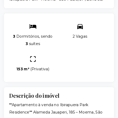
3
Dormitórios, sendo
2 Vagas
3
suítes
153 m²
(
Privativa
)
Descrição do imóvel
**Apartamento à venda no Ibirapuera Park
Residence** Alameda Jauaperi, 185 – Moema, São